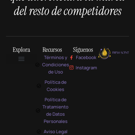
del resto de competidores
Explora
Recursos
Síguenos
Términos y
Facebook
Condiciones
Instagram
LO QUE SOMOS
LO QUE HACEMOS
COMO LO HACEMOS
de Uso
Política de
Cookies
Política de
Tratamiento
de Datos
Personales
Aviso Legal