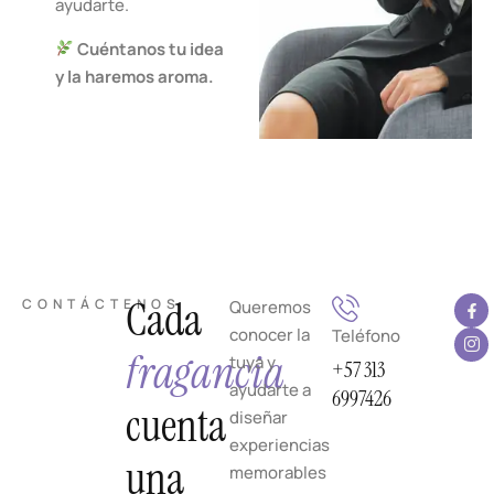
ayudarte.
Cuéntanos tu idea
y la haremos aroma.
Cada
CONTÁCTENOS
Queremos
conocer la
Teléfono
fragancia
tuya y
+57 313
ayudarte a
6997426
cuenta
diseñar
experiencias
una
memorables