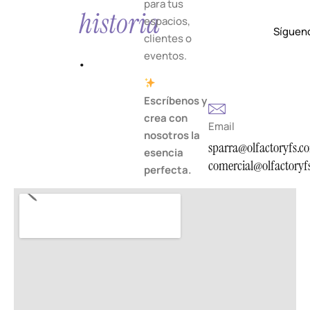
para tus
historia
espacios,
Síguen
clientes o
.
eventos.
Escríbenos y
crea con
Email
nosotros la
sparra@olfactoryfs.c
esencia
comercial@olfactoryf
perfecta.